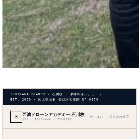
ISHIKAWA BRANCH · 石川校 · 津幡町キンシューレ
EST. 2020 · 国土交通省 登録講習機関 N° 0170
西濃ドローンアカデミー 石川校
S
N° 0170 · 国家資格対応
SDA · ISHIKAWA / TSUBATA