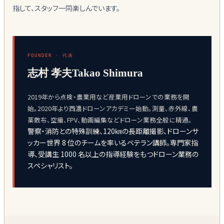
指して、スタッフ一同楽しんでいます。
FOUNDER · 代表
志村 孝夫Takao Shimura
2019年から点検・農業用など産業用ドローンでの業務を開
始。2020年より西濃ドローンアカデミー始動。測量、赤外線、農
薬散布、空撮、FPV、動画編集などドローン業務全般に精通。
警察・消防との特殊訓練、120㎞の長距離撮影、ドローンサ
ッカー世界 8 位のチームを率いるベテラン講師。専門家指
導、受講生 1000 名以上の指導経験をもつドローン業務の
スペシャリスト。