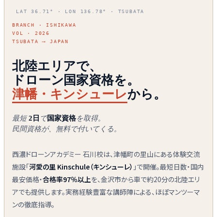
LAT 36.71° · LON 136.78° · TSUBATA
BRANCH · ISHIKAWA
VOL · 2026
TSUBATA ⟶ JAPAN
北陸エリアで、
ドローン国家資格を。
津幡・キンシューレ
から。
最短
2日
で
国家資格
を取得。
民間資格が、無料で付いてくる。
西濃ドローンアカデミー 石川校は、津幡町の里山にある体験交流
施設「
河愛の里 Kinschule（キンシューレ）
」で開催。最短日数・国内
最安価格・
合格率97％以上
を、金沢市から車で約20分の北陸エリ
アでも提供します。実務経験豊富な講師陣による、ほぼマンツーマ
ンの徹底指導。