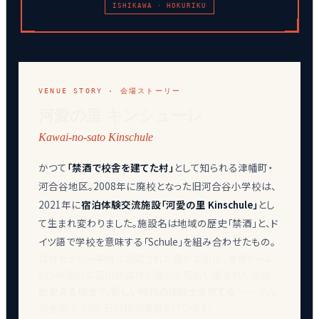
ISHIKAWA · HOKURIKU
VENUE STORY · 会場ストーリー
河愛の里 キンシューレ
Kawai-no-sato Kinschule
かつて
「禁酒で校舎を建てた村」
として知られる津幡町・
河合谷地区。2008年に廃校となった旧河合谷小学校は、
2021年に
宿泊体験交流施設「河愛の里 Kinschule」
とし
て生まれ変わりました。施設名は地域の歴史「禁酒」と、ド
イツ語で学校を意味する「Schule」を組み合わせたもの。
森林セラピー基地に認定された豊かな里山、東京ドーム
約246個分の石川県森林公園にも程近い恵まれた立地。
歴史ある校舎で、新しい時代の操縦士を育てる
── そん
な会場で、SDA 石川校の講習を行います。