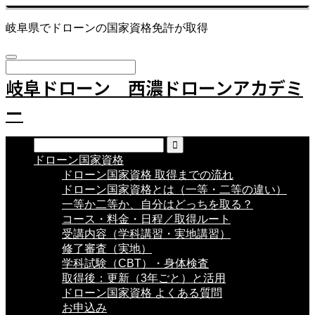
岐阜県でドローンの国家資格免許が取得
岐阜ドローン 西濃ドローンアカデミ
ー
ドローン国家資格
ドローン国家資格 取得までの流れ
ドローン国家資格とは（一等・二等の違い）
一等か二等か、自分はどっちを取る？
コース・料金・日程／取得ルート
受講内容（学科講習・実地講習）
修了審査（実地）
学科試験（CBT）・身体検査
取得後：更新（3年ごと）と活用
ドローン国家資格 よくある質問
お申込み