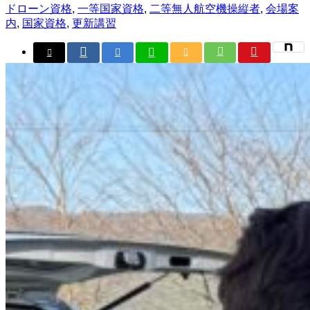
ドローン資格
,
一等国家資格
,
二等無人航空機操縦者
,
会場案
内
,
国家資格
,
更新講習