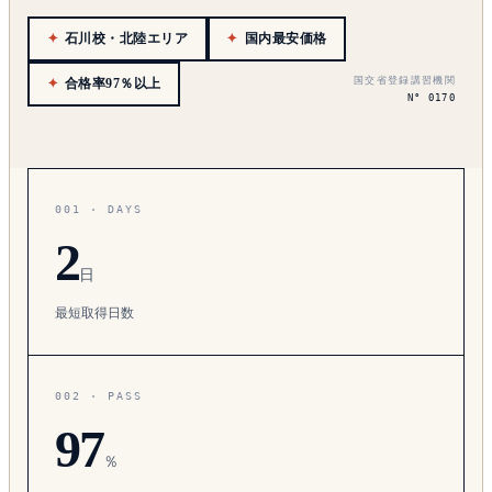
石川校・北陸エリア
国内最安価格
国交省登録講習機関
合格率97％以上
N° 0170
001 · DAYS
2
日
最短取得日数
002 · PASS
97
％