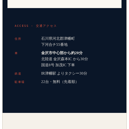
ACCESS · 交通アクセス
石川県河北郡津幡町
住所
下河合チ55番地
金沢市中心部から約20分
車
北陸道 金沢森本IC から30分
国道8号 加茂IC 下車
IR津幡駅 よりタクシー30分
鉄道
22台・無料（先着順）
駐車場