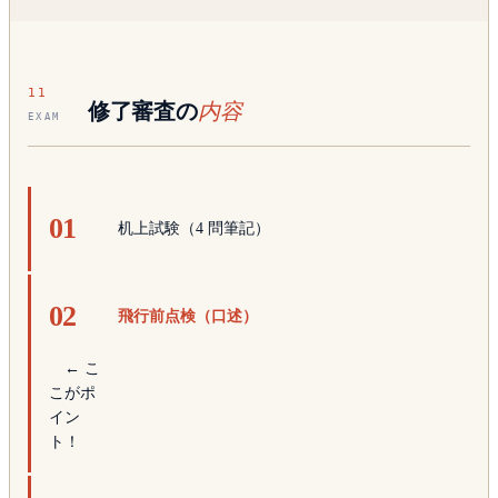
11
修了審査の
内容
EXAM
机上試験（4 問筆記）
飛行前点検（口述）
← こ
こがポ
イン
ト！