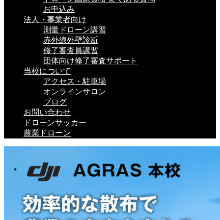
お申込み
法人・事業者向け
測量ドローン講習
赤外線外壁診断
修了審査員講習
団体向け修了審査サポート
当校について
アクセス・駐車場
オンラインサロン
ブログ
お問い合わせ
ドローンサッカー
農業ドローン