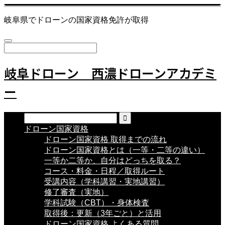
岐阜県でドローンの国家資格免許が取得
岐阜ドローン 西濃ドローンアカデミ
ー
ドローン国家資格
ドローン国家資格 取得までの流れ
ドローン国家資格とは（一等・二等の違い）
一等か二等か、自分はどっちを取る？
コース・料金・日程／取得ルート
受講内容（学科講習・実地講習）
修了審査（実地）
学科試験（CBT）・身体検査
取得後：更新（3年ごと）と活用
ドローン国家資格 よくある質問