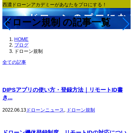
西濃ドローンアカデミーがあなたをプロにする！
ドローン規制 の記事一覧
HOME
ブログ
ドローン規制
全ての記事
DIPSアプリの使い方・登録方法｜リモートID書
き...
2022.06.13
ドローンニュース
,
ドローン規制
ドローン機体登録制度 リモートIDの対応につい