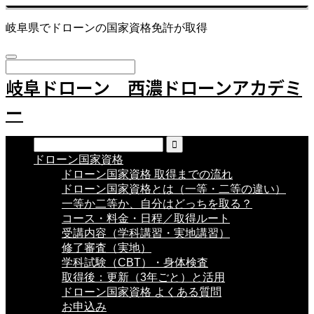
岐阜県でドローンの国家資格免許が取得
岐阜ドローン 西濃ドローンアカデミ
ー
ドローン国家資格
ドローン国家資格 取得までの流れ
ドローン国家資格とは（一等・二等の違い）
一等か二等か、自分はどっちを取る？
コース・料金・日程／取得ルート
受講内容（学科講習・実地講習）
修了審査（実地）
学科試験（CBT）・身体検査
取得後：更新（3年ごと）と活用
ドローン国家資格 よくある質問
お申込み