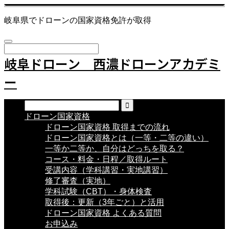
岐阜県でドローンの国家資格免許が取得
岐阜ドローン 西濃ドローンアカデミ
ー
ドローン国家資格
ドローン国家資格 取得までの流れ
ドローン国家資格とは（一等・二等の違い）
一等か二等か、自分はどっちを取る？
コース・料金・日程／取得ルート
受講内容（学科講習・実地講習）
修了審査（実地）
学科試験（CBT）・身体検査
取得後：更新（3年ごと）と活用
ドローン国家資格 よくある質問
お申込み