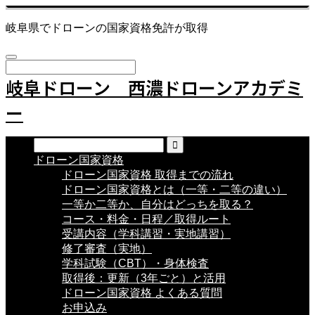
岐阜県でドローンの国家資格免許が取得
岐阜ドローン 西濃ドローンアカデミ
ー
ドローン国家資格
ドローン国家資格 取得までの流れ
ドローン国家資格とは（一等・二等の違い）
一等か二等か、自分はどっちを取る？
コース・料金・日程／取得ルート
受講内容（学科講習・実地講習）
修了審査（実地）
学科試験（CBT）・身体検査
取得後：更新（3年ごと）と活用
ドローン国家資格 よくある質問
お申込み