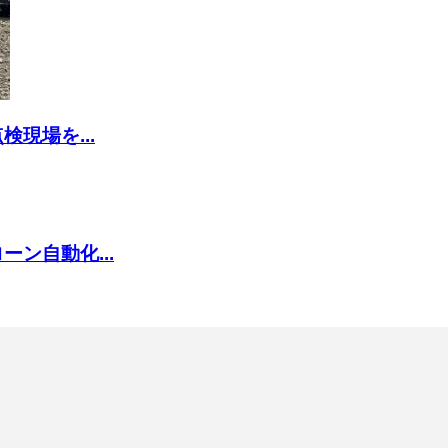
現場を...
ン自動化...