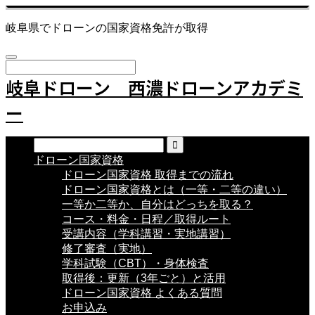
岐阜県でドローンの国家資格免許が取得
岐阜ドローン 西濃ドローンアカデミ
ー
ドローン国家資格
ドローン国家資格 取得までの流れ
ドローン国家資格とは（一等・二等の違い）
一等か二等か、自分はどっちを取る？
コース・料金・日程／取得ルート
受講内容（学科講習・実地講習）
修了審査（実地）
学科試験（CBT）・身体検査
取得後：更新（3年ごと）と活用
ドローン国家資格 よくある質問
お申込み