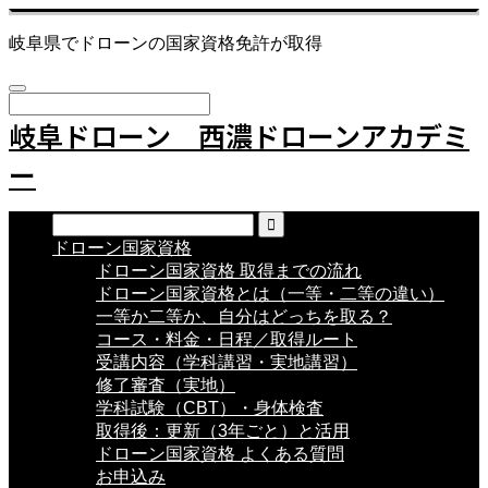
岐阜県でドローンの国家資格免許が取得
岐阜ドローン 西濃ドローンアカデミ
ー
ドローン国家資格
ドローン国家資格 取得までの流れ
ドローン国家資格とは（一等・二等の違い）
一等か二等か、自分はどっちを取る？
コース・料金・日程／取得ルート
受講内容（学科講習・実地講習）
修了審査（実地）
学科試験（CBT）・身体検査
取得後：更新（3年ごと）と活用
ドローン国家資格 よくある質問
お申込み