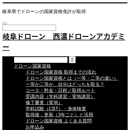
岐阜県でドローンの国家資格免許が取得
岐阜ドローン 西濃ドローンアカデミ
ー
ドローン国家資格
ドローン国家資格 取得までの流れ
ドローン国家資格とは（一等・二等の違い）
一等か二等か、自分はどっちを取る？
コース・料金・日程／取得ルート
受講内容（学科講習・実地講習）
修了審査（実地）
学科試験（CBT）・身体検査
取得後：更新（3年ごと）と活用
ドローン国家資格 よくある質問
お申込み