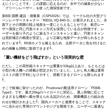
えにくいことです。この課題に応えるのが、水中での減衰が少ない
「グリーンレーザー」を使った測深技術です。
第8回 国際 建設・測量展（CSPI2026）では、リーグル社の大型グリ
ーンレーザースキャナー「RIEGL VQ-840-G」が展示されました。水
面下とその周囲の陸上地形を一度にとらえることができ、航空レー
ザー測深と同じ円形スキャン方式を採用している点が特徴です。レ
ーザーを振り子のように振るラインスキャンと違い、円形スキャン
は屈折補正の精度が安定し、より正確な地形データが得られるとさ
1
れています
。RGBカメラも備えるため、点群データに色を付けるた
1
めの画像も同時に取得できます
。
「重い機材をどう飛ばすか」という現実的な壁
ただし、この高性能スキャナーは重量が10kg以上あり、もともとは
小型の有人機への搭載が想定されていました。しかし有人機は運用
コストの面で不利になりやすく、搭載できるドローンも限られます
1
。
そこで候補に挙がったのが、Prodroneの配送用ドローン「PD6B-
Type3」です。最大20kgのペイロードに対応し、運ぶ荷物に応じて
さまざまな機材へ載せ替えられる設計のため、測量機器との組み合
1
わせが検討されました
。国内メーカーと連携することで、スキャナ
ーに合わせた専用のマウントやジグを開発でき、ユーザーに最適な