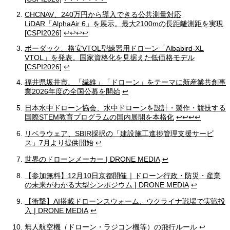
CHCNAV、240万円から導入できる公共測量対応
LiDAR「AlphaAir 6」を展示。最大2100mの長距離測距を実現
[CSPI2026]
↩
↩
↩
↩
ボーダック、格安VTOL型練習用ドローン「Albabird-XL
VTOL」を発表。国家資格化を見据えた低価格モデル
[CSPI2026]
↩
福井県坂井市、「繊維」「ドローン」をテーマに新産業共創事
業2026年度の全国公募を開始
↩
日本水中ドローン協会、水中ドローンを設計・製作・競技する
国際STEM教育プログラムの国内展開を本格化
↩
↩
↩
↩
リベラウェア、SBIR採択の「建設施工進捗管理支援サービ
ス」7月より提供開始
↩
世界のドローンメーカー | DRONE MEDIA
↩
【参加無料】12月10日京都開催｜ドローン行政・防災・産業
の未来がわかる大型シンポジウム | DRONE MEDIA
↩
【衝撃】AI搭載ドローンスウォーム、ウクライナ戦場で実戦投
入 | DRONE MEDIA
↩
無人航空機（ドローン・ラジコン機等）の飛行ルール
↩