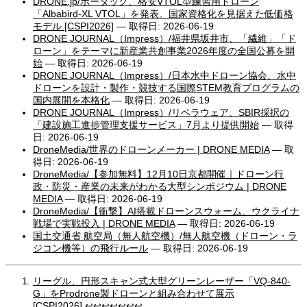
DRONE.jp/ボーダック、格安VTOL型練習用ドローン
「Albabird-XL VTOL」を発表。国家資格化を見据えた低価格
モデル [CSPI2026]
— 取得日: 2026-06-19
DRONE JOURNAL（Impress）/福井県坂井市、「繊維」「ド
ローン」をテーマに新産業共創事業2026年度の全国公募を開
始
— 取得日: 2026-06-19
DRONE JOURNAL（Impress）/日本水中ドローン協会、水中
ドローンを設計・製作・競技する国際STEM教育プログラムの
国内展開を本格化
— 取得日: 2026-06-19
DRONE JOURNAL（Impress）/リベラウェア、SBIR採択の
「建設施工進捗管理支援サービス」7月より提供開始
— 取得
日: 2026-06-19
DroneMedia/世界のドローンメーカー | DRONE MEDIA
— 取
得日: 2026-06-19
DroneMedia/【参加無料】12月10日京都開催｜ドローン行
政・防災・産業の未来がわかる大型シンポジウム | DRONE
MEDIA
— 取得日: 2026-06-19
DroneMedia/【衝撃】AI搭載ドローンスウォーム、ウクライナ
戦場で実戦投入 | DRONE MEDIA
— 取得日: 2026-06-19
国土交通省 航空局（無人航空機）/無人航空機（ドローン・ラ
ジコン機等）の飛行ルール
— 取得日: 2026-06-19
リーグル、円形スキャン式大型グリーンレーザー「VQ-840-
G」をProdrone製ドローンと組み合わせて展示
[CSPI2026]
↩
↩
↩
↩
↩
↩
↩