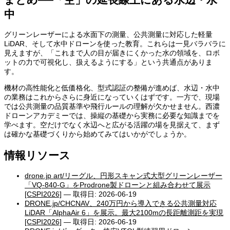
中
グリーンレーザーによる水面下の測量、公共測量に対応した軽量
LiDAR、そして水中ドローンを使った教育。これらは一見バラバラに
見えますが、「これまで人の目が届きにくかった水の領域を、ロボ
ットの力で可視化し、扱えるようにする」という共通点がありま
す。
機材の高性能化と低価格化、型式認証の整備が進めば、水辺・水中
の業務はこれからさらに身近になっていくはずです。一方で、現場
では公共測量の品質基準や飛行ルールの理解が欠かせません。西濃
ドローンアカデミーでは、操縦の基礎から実務に必要な知識までを
学べます。空だけでなく水辺へと広がる活躍の場を見据えて、まず
は確かな基礎づくりから始めてみてはいかがでしょうか。
情報リソース
drone.jp art/リーグル、円形スキャン式大型グリーンレーザー
「VQ-840-G」をProdrone製ドローンと組み合わせて展示
[CSPI2026]
— 取得日: 2026-06-19
DRONE.jp/CHCNAV、240万円から導入できる公共測量対応
LiDAR「AlphaAir 6」を展示。最大2100mの長距離測距を実現
[CSPI2026]
— 取得日: 2026-06-19