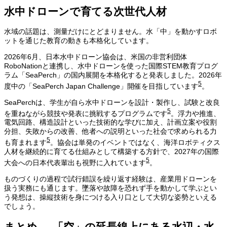
水中ドローンで育てる次世代人材
水域の話題は、測量だけにとどまりません。水「中」を動かすロボ
ットを通じた教育の動きも本格化しています。
2026年6月、日本水中ドローン協会は、米国の非営利団体
RoboNationと連携し、水中ドローンを使った国際STEM教育プログ
ラム「SeaPerch」の国内展開を本格化すると発表しました。2026年
5
度中の「SeaPerch Japan Challenge」開催を目指しています
。
SeaPerchは、学生が自ら水中ドローンを設計・製作し、試験と改良
5
を重ねながら競技や発表に挑戦するプログラムです
。浮力や推進、
電気回路、構造設計といった技術的な学びに加え、計画立案や役割
分担、失敗からの改善、他者への説明といった社会で求められる力
5
も育まれます
。協会は単発のイベントではなく、海洋ロボティクス
人材を継続的に育てる仕組みとして構築する方針で、2027年の国際
5
大会への日本代表輩出も視野に入れています
。
ものづくりの過程で試行錯誤を繰り返す経験は、産業用ドローンを
扱う実務にも通じます。墜落や故障を恐れず手を動かして学ぶとい
う発想は、操縦技術を身につける入り口として大切な姿勢といえる
でしょう。
まとめ──「空」の延長線上にある水辺・水