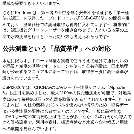
1
構成を提案できるといいます
。
さらにProdroneは、第三者の上空を飛ぶ安全性を保証する「第一種
型式認証」を取得した「プロドローン式PD6B-CAT3型」の開発を進
1
めており、測量仕様での認証取得も視野に入れています
。将来的に
は、認証機とグリーンレーザーを組み合わせて、人がいる地帯の上
1
空で水域測量を行うといった使い方も考えられそうです
。
公共測量という「品質基準」への対応
水辺に限らず、ドローン測量を実務で使ううえで避けて通れないの
が品質と精度の基準です。ドローンを使った公共測量は、国土地理
院が公表するマニュアルに沿って行われ、取得データに高い基準が
2
設けられています
。
CSPI2026では、CHCNAVのUAVレーザー測量システム「AlphaAir
6」も注目を集めました。最大2100mの長距離測距が可能で、対地高
2
度120mで毎秒200万点の点群を取得できるとされています
。担当者
によれば、同社の機材はジンバルを使わない構成のため、取得デー
2
タが公共測量の要件に合致するとのことです
。一般に高性能な
LiDARは一式1000万円以上することが多いなか、240万円から導入で
きる価格設定で、河川や森林、橋梁点検など水辺を含む幅広い用途
2
への展開を見込んでいます
。