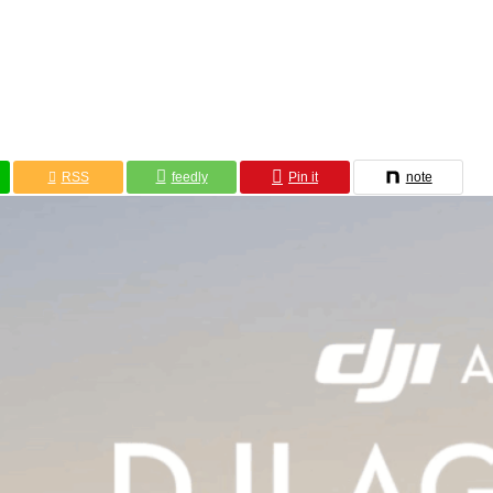
RSS
feedly
Pin it
note