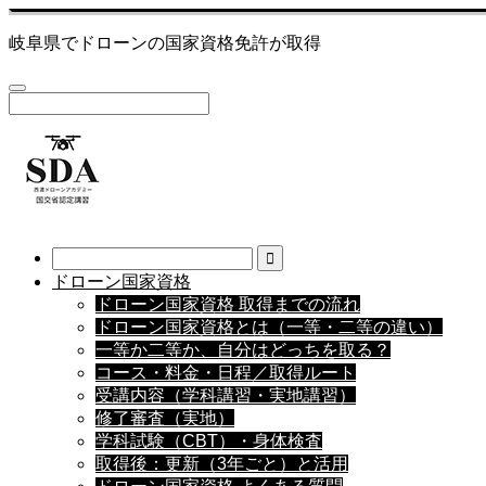
岐阜県でドローンの国家資格免許が取得
ドローン国家資格
ドローン国家資格 取得までの流れ
ドローン国家資格とは（一等・二等の違い）
一等か二等か、自分はどっちを取る？
コース・料金・日程／取得ルート
受講内容（学科講習・実地講習）
修了審査（実地）
学科試験（CBT）・身体検査
取得後：更新（3年ごと）と活用