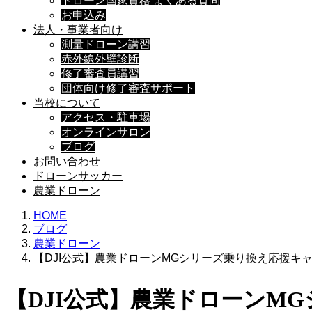
ドローン国家資格 よくある質問
お申込み
法人・事業者向け
測量ドローン講習
赤外線外壁診断
修了審査員講習
団体向け修了審査サポート
当校について
アクセス・駐車場
オンラインサロン
ブログ
お問い合わせ
ドローンサッカー
農業ドローン
HOME
ブログ
農業ドローン
【DJI公式】農業ドローンMGシリーズ乗り換え応援キャンペ
【DJI公式】農業ドローンMGシ